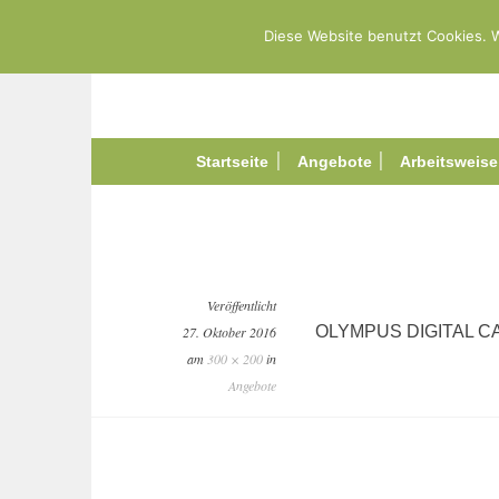
Springe
Prof. Dr. Marlies W. Fr
Diese Website benutzt Cookies. W
zum
Inhalt
EXECUTIVE COACHING UND BERATUNG
Startseite
Angebote
Arbeitsweise
Veröffentlicht
OLYMPUS DIGITAL 
27. Oktober 2016
am
300 × 200
in
Angebote