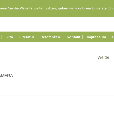
öse
enn Sie die Website weiter nutzen, gehen wir von Ihrem Einverständni
Vita
Literatur
Referenzen
Kontakt
Impressum
Weiter
CAMERA