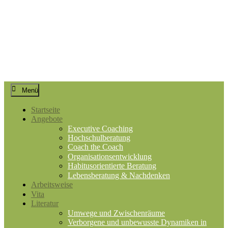
Springe
zum
Inhalt
Prof. Dr. Marlies W. Fröse
Executive Coaching und Beratung
Menü
Startseite
Angebote
Executive Coaching
Hochschulberatung
Coach the Coach
Organisationsentwicklung
Habitusorientierte Beratung
Lebensberatung & Nachdenken
Arbeitsweise
Vita
Literatur
Umwege und Zwischenräume
Verborgene und unbewusste Dynamiken in