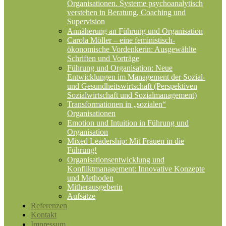
Organisationen. Systeme psychoanalytisch
verstehen in Beratung, Coaching und
Supervision
Annäherung an Führung und Organisation
Carola Möller – eine feministisch-
ökonomische Vordenkerin: Ausgewählte
Schriften und Vorträge
Führung und Organisation: Neue
Entwicklungen im Management der Sozial-
und Gesundheitswirtschaft (Perspektiven
Sozialwirtschaft und Sozialmanagement)
Transformationen in „sozialen“
Organisationen
Emotion und Intuition in Führung und
Organisation
Mixed Leadership: Mit Frauen in die
Führung!
Organisationsentwicklung und
Konfliktmanagement: Innovative Konzepte
und Methoden
Mitherausgeberin
Aufsätze
Referenzen
Kontakt
Impressum