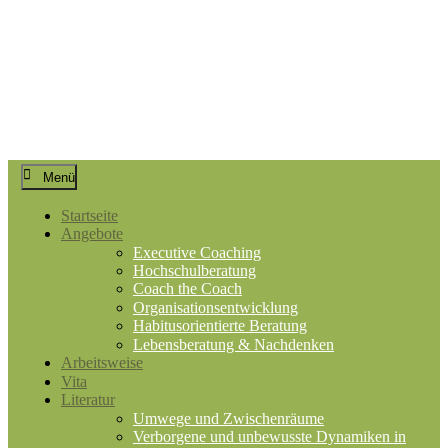
Springe
zum
Inhalt
Prof. Dr. Marlies W. Fröse
Executive Coaching und Beratung
Menü
Startseite
Angebote
Executive Coaching
Hochschulberatung
Coach the Coach
Organisationsentwicklung
Habitusorientierte Beratung
Lebensberatung & Nachdenken
Arbeitsweise
Vita
Literatur
Umwege und Zwischenräume
Verborgene und unbewusste Dynamiken in