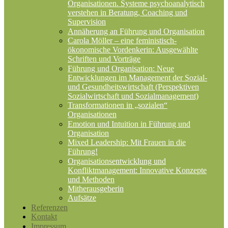
Organisationen. Systeme psychoanalytisch
verstehen in Beratung, Coaching und
Supervision
Annäherung an Führung und Organisation
Carola Möller – eine feministisch-
ökonomische Vordenkerin: Ausgewählte
Schriften und Vorträge
Führung und Organisation: Neue
Entwicklungen im Management der Sozial-
und Gesundheitswirtschaft (Perspektiven
Sozialwirtschaft und Sozialmanagement)
Transformationen in „sozialen“
Organisationen
Emotion und Intuition in Führung und
Organisation
Mixed Leadership: Mit Frauen in die
Führung!
Organisationsentwicklung und
Konfliktmanagement: Innovative Konzepte
und Methoden
Mitherausgeberin
Aufsätze
Referenzen
Kontakt
Impressum